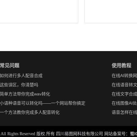
常见问题
使用教程
如何进行多人配音合成
在线AI转换
这些误区，你清楚吗
在线语音转
简单方法带你完成wav转化
在线文字合
小语种语音可以转化吗——一个网站帮你搞定
在线图像AI
一个方法教你完成多人配音转化
语音怎样在
蜀I
-2024.All Rights Reserved 版权.所有 四川易图网科技有限公司 网站备案号：