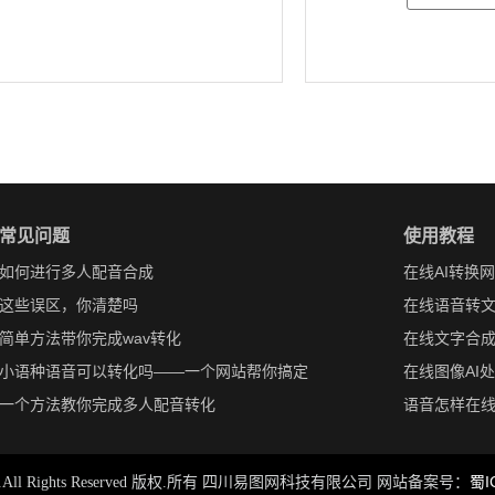
常见问题
使用教程
如何进行多人配音合成
在线AI转换
这些误区，你清楚吗
在线语音转
简单方法带你完成wav转化
在线文字合
小语种语音可以转化吗——一个网站帮你搞定
在线图像AI
一个方法教你完成多人配音转化
语音怎样在
蜀I
-2024.All Rights Reserved 版权.所有 四川易图网科技有限公司 网站备案号：