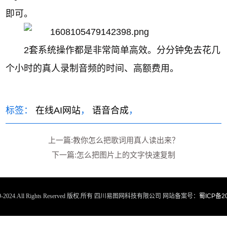
即可。
2套系统操作都是非常简单高效。分分钟免去花几
个小时的真人录制音频的时间、高额费用。
标签：
在线AI网站
，
语音合成
，
上一篇:教你怎么把歌词用真人读出来？
下一篇:怎么把图片上的文字快速复制
2019-2024.All Rights Reserved 版权.所有 四川易图网科技有限公司 网站备案号：
蜀ICP备20