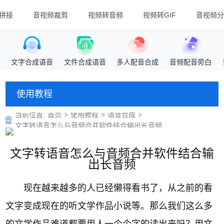
拼接
音视频裁剪
视频转音频
视频转GIF
音视频分
文字合成语音
文件合成语音
多人配音合成
音频配音旁白
使用教程
当前位置:
首页
>
使用教程
>
语音合成
>
文字转语音怎么与音频合并软件结合输出长音频
文字转语音怎么与音频合并软件结合输
出长音频
现在越来越多的人已经懒得看书了，从之前的看
文字变成现在的听文学作品小说等。那么我们这么多
的文学作品难道都要用人一个个字的读出来吗？用
文