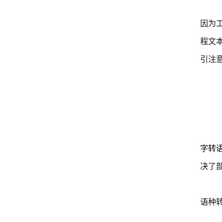
因为
程文
引注
字转
决了
语种