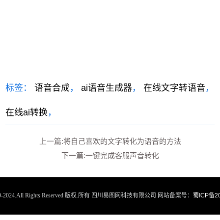
标签：
语音合成
，
ai语音生成器
，
在线文字转语音
，
在线ai转换
，
上一篇:将自己喜欢的文字转化为语音的方法
下一篇:一键完成客服声音转化
2019-2024.All Rights Reserved 版权.所有 四川易图网科技有限公司 网站备案号：
蜀ICP备20