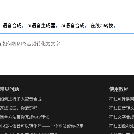
：
语音合成
，
ai语音生成器
，
ai语音合成
，
在线ai转换
，
:如何将MP3音频转化为文字
常见问题
使用教程
如何进行多人配音合成
在线AI转换
这些误区，你清楚吗
在线语音转
简单方法带你完成wav转化
在线文字合
小语种语音可以转化吗——一个网站帮你搞定
在线图像AI