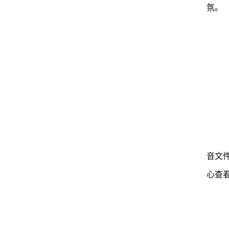
氛。
音文
心查