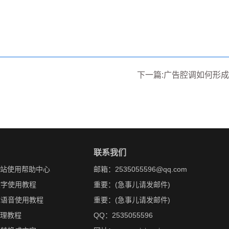
下一篇:广告腔调如何形成
联系我们
网站使用帮助中心
邮箱：2535055596@qq.com
文字使用教程
重要：(急事儿请发邮件)
成语音使用教程
重要：(急事儿请发邮件)
处理教程
QQ：2535055596