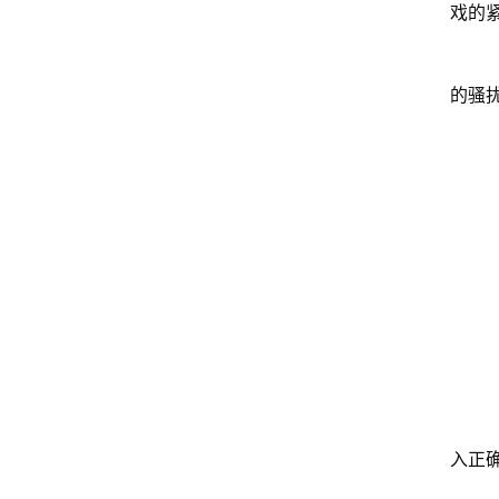
戏的
的骚
入正