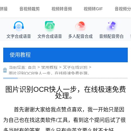
拼接
音视频裁剪
视频转音频
视频转GIF
音视频分
文字合成语音
文件合成语音
多人配音合成
音频配音旁白
使用教程
当前位置:
首页
>
使用教程
>
文字在线识别
>
图片识别OCR快人一步，在线极速免费处理。
图片识别OCR快人一步，在线极速免费
处理。
首先谢谢大家给我点赞点喜欢，我一开始只是因
为自己也在找这类软件/工具，看到这个提问后试了很
多当时有的答案，要么只有中英文要么就不太好