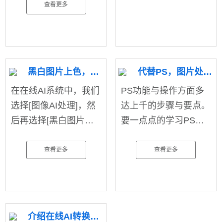
查看更多
黑白图片上色，不再花钱去douyin
代替PS，图片处理so easy。
在在线AI系统中，我们
PS功能与操作方面多
选择[图像AI处理]，然
达上千的步骤与要点。
后再选择[黑白图片上
要一点点的学习PS软
色]功能，就可以轻松
件也是费时费力。下面
将文件进行上色处理，
我给大家找到的这个工
查看更多
查看更多
智能�
具连�
介绍在线AI转换官网包含哪些功能？