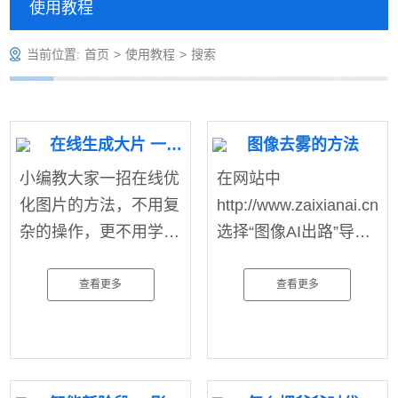
使用教程
当前位置:
首页
>
使用教程
>
搜索
在线生成大片 一键处理无需PS
图像去雾的方法
小编教大家一招在线优
在网站中
化图片的方法，不用复
http://www.zaixianai.cn/
杂的操作，更不用学成
选择“图像AI出路”导
后才可以完成，仅需一
航，在图像处理选项中
键即可处理，完成图像
有：图像去雾​、图像无
查看更多
查看更多
损放大、黑白图�