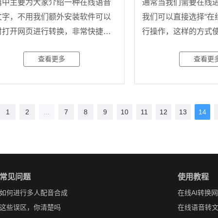
篇中主要为大家介绍一种在线语音
通常当我们需要在线进
文字，不用我们额外安装软件可以
我们可以直接选择“在线
时打开网页进行转换，非常快捷，
行操作，这样的方式
是
�
查看更多
查看更
1
2
...
7
8
9
10
11
12
13
14
常见问题
使用教程
如何进行多人配音合成
在线AI转换
这些误区，你清楚吗
在线语音转