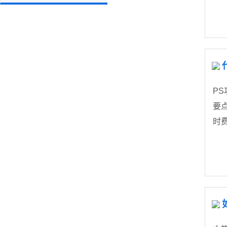
P
要
时
具