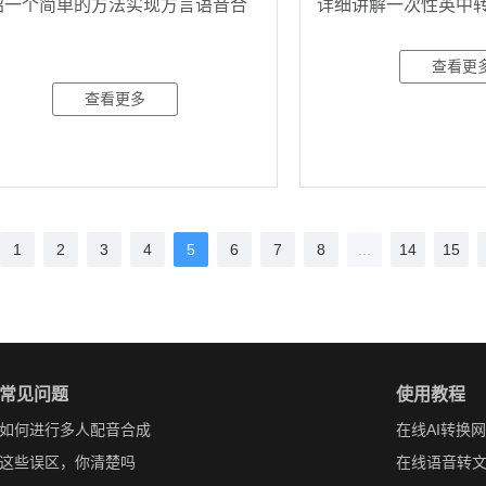
绍一个简单的方法实现方言语音合
详细讲解一次性英中
查看更
查看更多
1
2
3
4
5
6
7
8
...
14
15
常见问题
使用教程
如何进行多人配音合成
在线AI转换
这些误区，你清楚吗
在线语音转